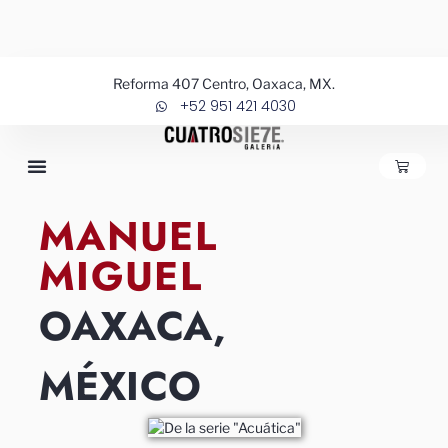
Ir
al
contenido
Reforma 407 Centro, Oaxaca, MX.
+52 951 421 4030
CARRIT
MANUEL
MIGUEL
OAXACA,
MÉXICO