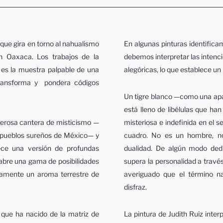
que gira en torno al nahualismo
En algunas pinturas identifica
n Oaxaca. Los trabajos de la
debemos interpretar las intenci
 es la muestra palpable de una
alegóricas, lo que establece u
 transforma y pondera códigos
Un tigre blanco —como una apari
está lleno de libélulas que ha
derosa cantera de misticismo —
misteriosa e indefinida en el 
s pueblos sureños de México— y
cuadro. No es un hombre, no
ece una versión de profundas
dualidad. De algún modo ded
 abre una gama de posibilidades
supera la personalidad a través
vamente un aroma terrestre de
averiguado que el término na
disfraz.
 que ha nacido de la matriz de
La pintura de Judith Ruiz inte