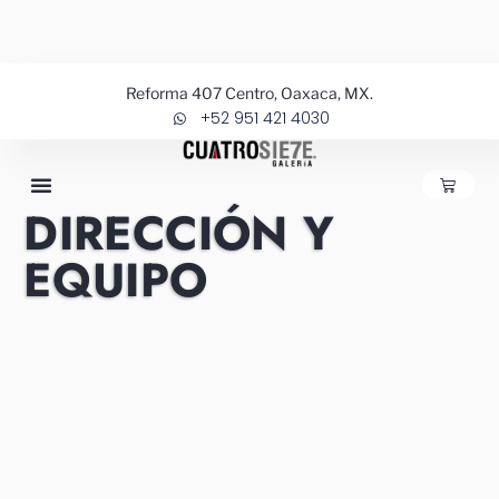
Ir
al
contenido
Reforma 407 Centro, Oaxaca, MX.
+52 951 421 4030
CARRIT
DIRECCIÓN Y
EQUIPO