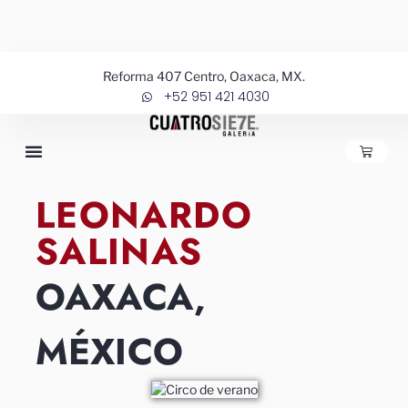
Ir
al
contenido
Reforma 407 Centro, Oaxaca, MX.
+52 951 421 4030
CARRIT
LEONARDO
SALINAS
OAXACA,
MÉXICO