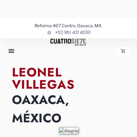
Ir
al
contenido
Reforma 407 Centro, Oaxaca, MX.
+52 951 421 4030
CARRIT
LEONEL
VILLEGAS
OAXACA,
MÉXICO