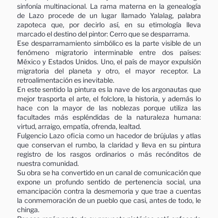
sinfonía multinacional. La rama materna en la genealogía
de Lazo procede de un lugar llamado Yalalag, palabra
zapoteca que, por decirlo así, en su etimología lleva
marcado el destino del pintor: Cerro que se desparrama.
Ese desparramamiento simbólico es la parte visible de un
fenómeno migratorio interminable entre dos países:
México y Estados Unidos. Uno, el país de mayor expulsión
migratoria del planeta y otro, el mayor receptor. La
retroalimentación es inevitable.
En este sentido la pintura es la nave de los argonautas que
mejor trasporta el arte, el folclore, la historia, y además lo
hace con la mayor de las noblezas porque utiliza las
facultades más espléndidas de la naturaleza humana:
virtud, arraigo, empatía, ofrenda, lealtad.
Fulgencio Lazo oficia como un hacedor de brújulas y atlas
que conservan el rumbo, la claridad y lleva en su pintura
registro de los rasgos ordinarios o más recónditos de
nuestra comunidad.
Su obra se ha convertido en un canal de comunicación que
expone un profundo sentido de pertenencia social, una
emancipación contra la desmemoria y que trae a cuentas
la conmemoración de un pueblo que casi, antes de todo, le
chinga.