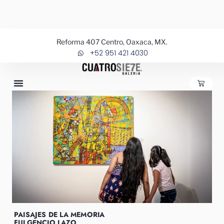
Ir
al
contenido
Reforma 407 Centro, Oaxaca, MX.
+52 951 421 4030
CARRIT
PAISAJES DE LA MEMORIA
FULGENCIO LAZO