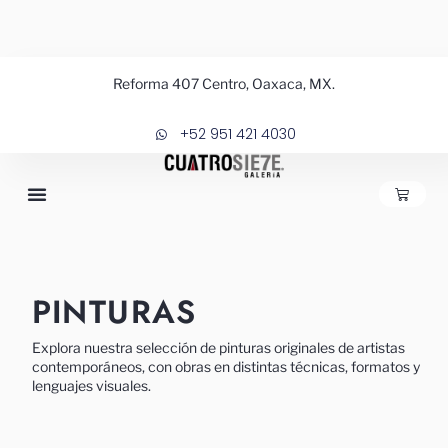
Ir
al
contenido
Sorted
Reforma 407 Centro, Oaxaca, MX.
by
price:
high
+52 951 421 4030
to
low
CARRIT
PINTURAS
Explora nuestra selección de pinturas originales de artistas
contemporáneos, con obras en distintas técnicas, formatos y
lenguajes visuales.