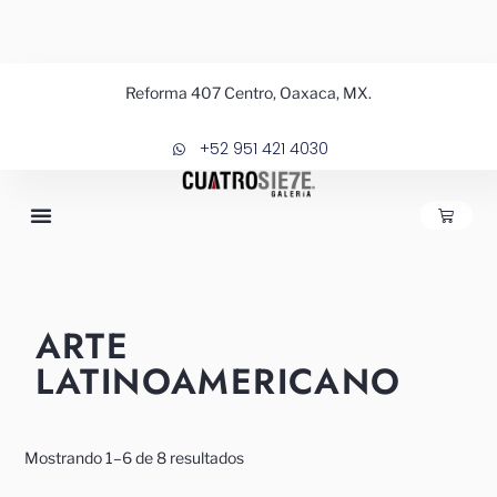
Ir
al
contenido
Sorted
Reforma 407 Centro, Oaxaca, MX.
by
price:
high
+52 951 421 4030
to
low
CARRIT
ARTE
LATINOAMERICANO
Mostrando 1–6 de 8 resultados