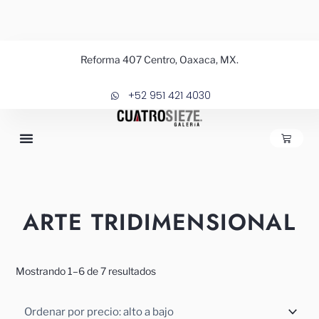
Ir
al
contenido
Sorted
Reforma 407 Centro, Oaxaca, MX.
by
price:
high
+52 951 421 4030
to
low
CARRIT
ARTE TRIDIMENSIONAL
Mostrando 1–6 de 7 resultados