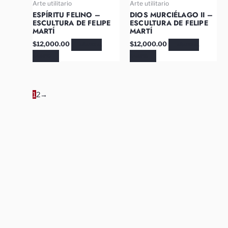
Arte utilitario
Arte utilitario
ESPÍRITU FELINO –
DIOS MURCIÉLAGO II –
ESCULTURA DE FELIPE
ESCULTURA DE FELIPE
MARTÍ
MARTÍ
$
12,000.00
$
12,000.00
AÑADIR AL
AÑADIR AL
CARRITO
CARRITO
1
2
→