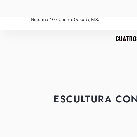
Ir
al
contenido
Reforma 407 Centro, Oaxaca, MX.
Sorted
by
price:
high
to
low
ESCULTURA CO