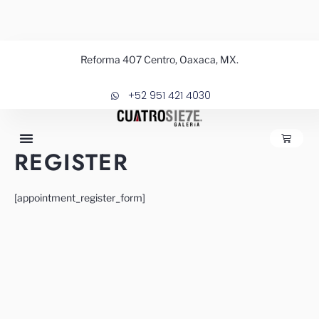
Ir
al
contenido
Reforma 407 Centro, Oaxaca, MX.
+52 951 421 4030
CARRIT
REGISTER
[appointment_register_form]