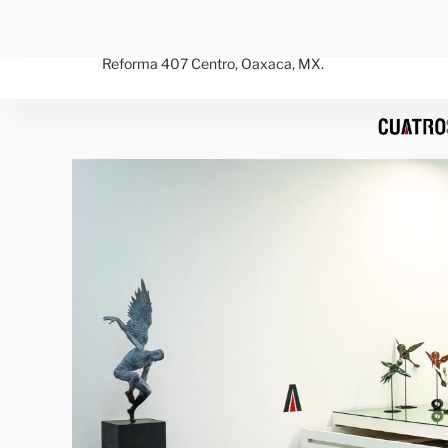
Ir
al
contenido
Reforma 407 Centro, Oaxaca, MX.
EN