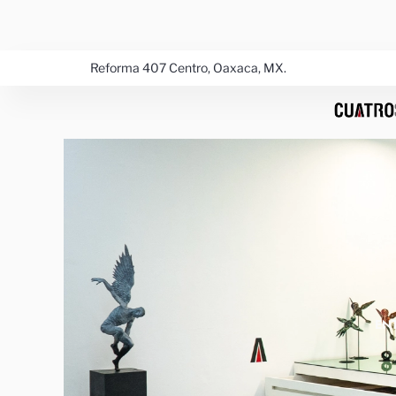
Ir
al
contenido
Reforma 407 Centro, Oaxaca, MX.
EN