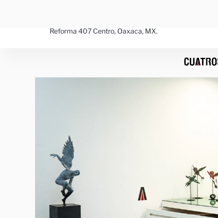
Ir
al
contenido
Reforma 407 Centro, Oaxaca, MX.
EN