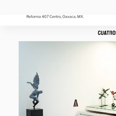
Ir
al
contenido
Reforma 407 Centro, Oaxaca, MX.
EN