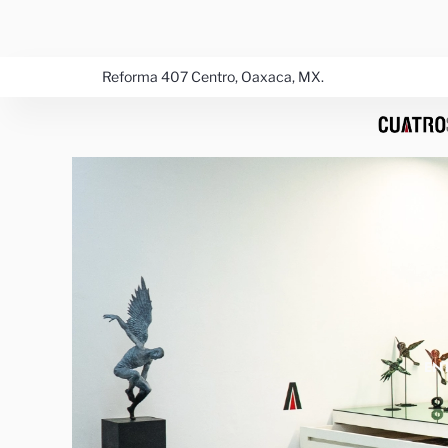
Ir
al
contenido
Reforma 407 Centro, Oaxaca, MX.
EN