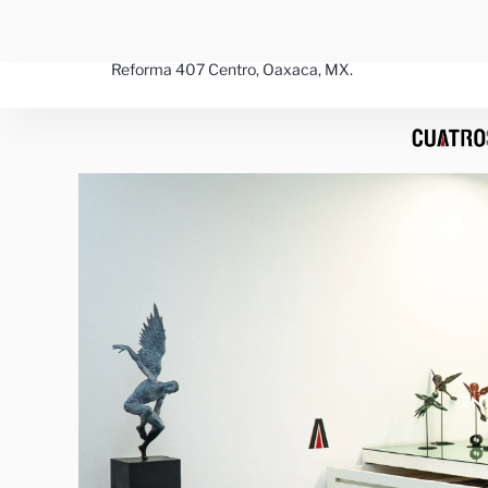
Ir
al
contenido
Reforma 407 Centro, Oaxaca, MX.
EN