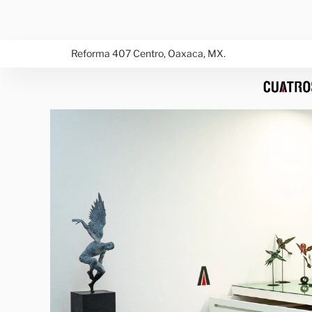
Ir
al
contenido
Reforma 407 Centro, Oaxaca, MX.
EN