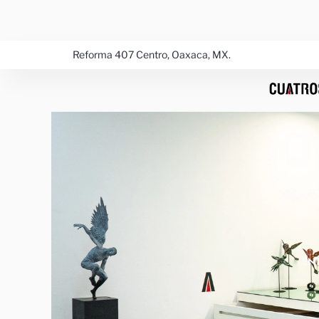
Ir
al
contenido
Reforma 407 Centro, Oaxaca, MX.
EN