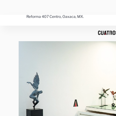
Ir
al
contenido
Reforma 407 Centro, Oaxaca, MX.
EN