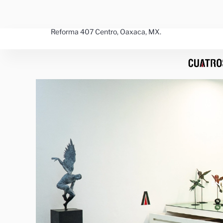
Ir
al
contenido
Reforma 407 Centro, Oaxaca, MX.
EN