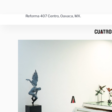
Ir
al
contenido
Reforma 407 Centro, Oaxaca, MX.
EN