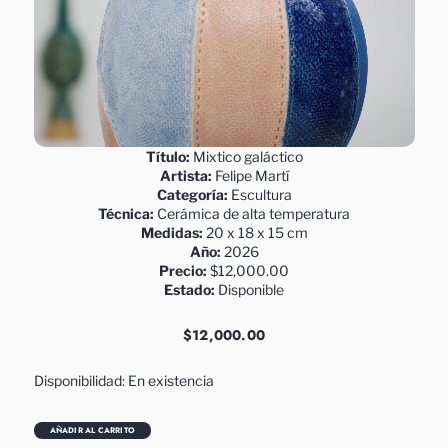
Título:
Mixtico galáctico
Artista:
Felipe Martí
Categoría:
Escultura
Técnica:
Cerámica de alta temperatura
Medidas:
20 x 18 x 15 cm
Año:
2026
Precio:
$12,000.00
Estado:
Disponible
$
12,000.00
Mixtico
Disponibilidad:
En existencia
galáctico
–
AÑADIR AL CARRITO
Escultura