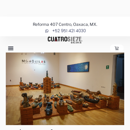
Ir
al
contenido
Reforma 407 Centro, Oaxaca, MX.
+52 951 421 4030
CARRIT