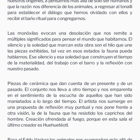
nuestros orígenes, a pensarnos más allá de sólo ser humanos y
que la razón nos diferencia de los animales, a regresar al tonalli
para establecer el diálogo que hemos olvidado con ellos y
recibir el baño ritual para congregarnos.
Las monóxilas evocan una desolación que nos remite a
múltiples significados para pensar el mundo que habitamos. El
silencio y la soledad que marcan esta obra son el hilo que une
las piezas exhibidas, tal vez en esos estados la fauna pueda
hablarnos. Ese silencio y esa soledad que construyen el tiempo
de la materialidad, del trabajo con el barro y la reflexión con
nuestro pasado.
Piezas de cerámica que dan cuenta de un presente y de un
pasado. El conjunto nos lleva a otro tiempo y nos emparenta
en el sentimiento de la escucha de aquellos que han sido
maniatados a lo largo del tiempo. El artista nos sumerge en
una propuesta de reflexión muy puntual y nos pone frente a
otra
visión
, la de la fauna que ha resistido los caprichos del
hombre. Creación ofrendada al fuego, porque en esta sala el
último creador es Huehuetéotl.
Para el Eddy Vaskez los animales nos acompañan más allá de