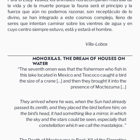
la vida y de la muerte porque la fauna será el principio y la
fuerza que aún no podemos razonar, son receptáculo de lo
divino, se han integrado a este cosmos complejo, lleno de
seres que intentan caminar sobre los vientres de agua y en
cuyo centro siempre estuvo, está y estará el hombre.
Villa-Lobos
MONOXILAS. THE DREAM OF HOUSES ON
WATER
“
The seventh omen was that the fishermen who fish in
this lake located in Mexico and Texcoco caught a bird
the size of a crane […] and then they brought it into the
presence of Moctezuma […]
They arrived where he was, when the Sun had already
passed its zenith, and they placed the bird before him; on
the bird’s head, it had something like a mirror, in which
the sky and the stars could be seen, especially that
constellation which we call the mastalejos
.”
The Death of Moctezuma in Book XII of the Florentine