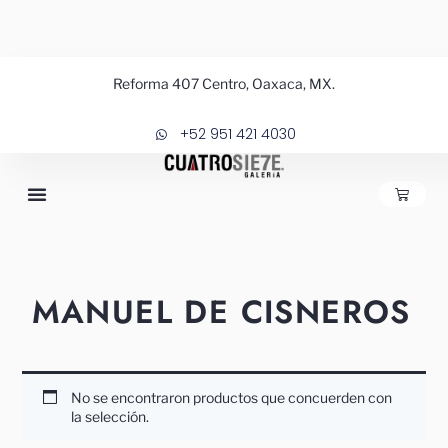
Ir
al
contenido
Reforma 407 Centro, Oaxaca, MX.
+52 951 421 4030
CARRIT
MANUEL DE CISNEROS
No se encontraron productos que concuerden con
la selección.