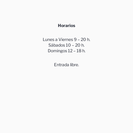
Horarios
Lunes a Viernes 9 – 20 h.
Sábados 10 – 20 h.
Domingos 12 – 18 h.
Entrada libre.
W
F
I
Y
E
h
a
n
o
n
Aviso de privacidad
a
c
s
u
v