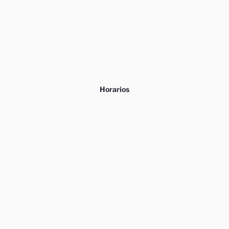
Horarios
Lunes a Viernes 9 – 20 h.
Sábados 10 – 20 h.
Domingos 12 – 18 h.
Entrada libre.